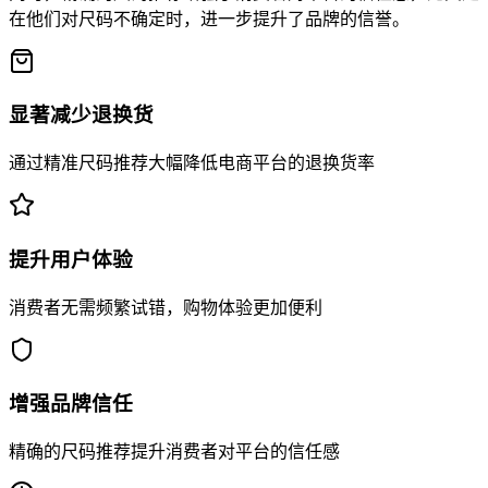
在他们对尺码不确定时，进一步提升了品牌的信誉。
显著减少退换货
通过精准尺码推荐大幅降低电商平台的退换货率
提升用户体验
消费者无需频繁试错，购物体验更加便利
增强品牌信任
精确的尺码推荐提升消费者对平台的信任感