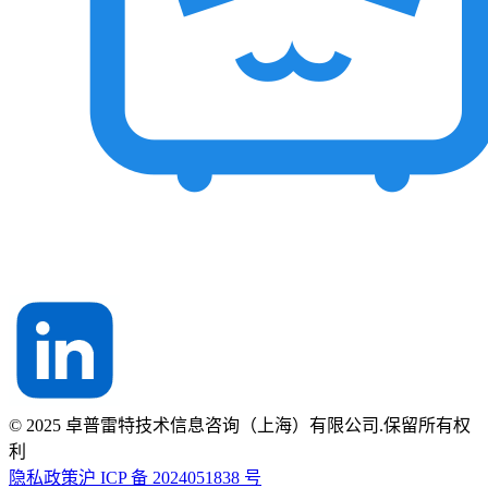
© 2025 卓普雷特技术信息咨询（上海）有限公司.保留所有权
利
隐私政策
沪 ICP 备 2024051838 号