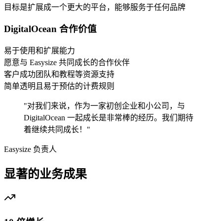
目标是扩展成一个更大的平台，能够服务于任何品牌
DigitalOcean 合作价值
易于使用和扩展能力
愿意与 Easysize 共同成长的合作伙伴
客户成功团队和教程等资源支持
简单透明且易于预估的计费规则
"对我们来说，作为一家初创企业和小公司，与
DigitalOcean 一起成长是非常棒的经历。我们期待
着继续共同成长！"
Easysize 负责人
显著的业务成果