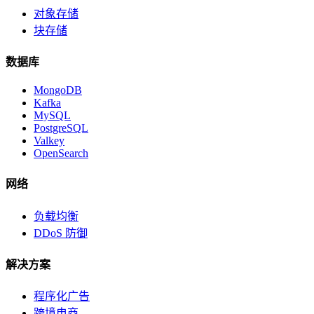
对象存储
块存储
数据库
MongoDB
Kafka
MySQL
PostgreSQL
Valkey
OpenSearch
网络
负载均衡
DDoS 防御
解决方案
程序化广告
跨境电商