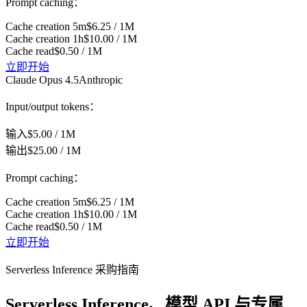
Prompt caching：
Cache creation 5m
$6.25 / 1M
Cache creation 1h
$10.00 / 1M
Cache read
$0.50 / 1M
立即开始
Claude Opus 4.5
Anthropic
Input/output tokens：
输入
$5.00 / 1M
输出
$25.00 / 1M
Prompt caching：
Cache creation 5m
$6.25 / 1M
Cache creation 1h
$10.00 / 1M
Cache read
$0.50 / 1M
立即开始
Serverless Inference 采购指南
Serverless Inference、模型 API 与专属