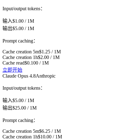
Input/output tokens：
输入
$1.00 / 1M
输出
$5.00 / 1M
Prompt caching：
Cache creation 5m
$1.25 / 1M
Cache creation 1h
$2.00 / 1M
Cache read
$0.100 / 1M
立即开始
Claude Opus 4.8
Anthropic
Input/output tokens：
输入
$5.00 / 1M
输出
$25.00 / 1M
Prompt caching：
Cache creation 5m
$6.25 / 1M
Cache creation 1h
$10.00 / 1M