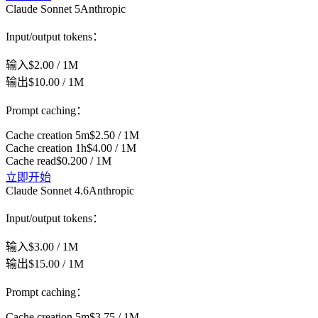
Claude Sonnet 5
Anthropic
Input/output tokens：
输入
$2.00 / 1M
输出
$10.00 / 1M
Prompt caching：
Cache creation 5m
$2.50 / 1M
Cache creation 1h
$4.00 / 1M
Cache read
$0.200 / 1M
立即开始
Claude Sonnet 4.6
Anthropic
Input/output tokens：
输入
$3.00 / 1M
输出
$15.00 / 1M
Prompt caching：
Cache creation 5m
$3.75 / 1M