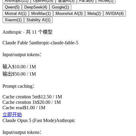
Anthropic
(
11
)
OpenAI
(
25
)
智谱AI
(
3
)
Fal.ai
(
4
)
Arcee
(
1
)
Qwen
(
5
)
DeepSeek
(
4
)
Google
(
1
)
Mistral AI
(
1
)
MiniMax
(
1
)
Moonshot AI
(
3
)
Meta
(
2
)
NVIDIA
(
4
)
Xiaomi
(
1
)
Stability AI
(
1
)
Anthropic
· 共
11
个模型
Claude Fable 5
anthropic-claude-fable-5
Input/output tokens：
输入
$10.00 / 1M
输出
$50.00 / 1M
Prompt caching：
Cache creation 5m
$12.50 / 1M
Cache creation 1h
$20.00 / 1M
Cache read
$1.00 / 1M
立即开始
Claude Opus 5 (Fast Mode)
Anthropic
Input/output tokens：