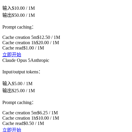
输入
$10.00 / 1M
输出
$50.00 / 1M
Prompt caching：
Cache creation 5m
$12.50 / 1M
Cache creation 1h
$20.00 / 1M
Cache read
$1.00 / 1M
立即开始
Claude Opus 5
Anthropic
Input/output tokens：
输入
$5.00 / 1M
输出
$25.00 / 1M
Prompt caching：
Cache creation 5m
$6.25 / 1M
Cache creation 1h
$10.00 / 1M
Cache read
$0.50 / 1M
立即开始