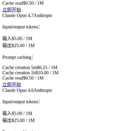
Cache read
$0.50 / 1M
立即开始
Claude Opus 4.7
Anthropic
Input/output tokens：
输入
$5.00 / 1M
输出
$25.00 / 1M
Prompt caching：
Cache creation 5m
$6.25 / 1M
Cache creation 1h
$10.00 / 1M
Cache read
$0.50 / 1M
立即开始
Claude Opus 4.6
Anthropic
Input/output tokens：
输入
$5.00 / 1M
输出
$25.00 / 1M