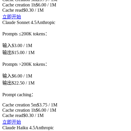
Cache creation 1h
$6.00 / 1M
Cache read
$0.30 / 1M
立即开始
Claude Sonnet 4.5
Anthropic
Prompts ≤200K tokens：
输入
$3.00 / 1M
输出
$15.00 / 1M
Prompts >200K tokens：
输入
$6.00 / 1M
输出
$22.50 / 1M
Prompt caching：
Cache creation 5m
$3.75 / 1M
Cache creation 1h
$6.00 / 1M
Cache read
$0.30 / 1M
立即开始
Claude Haiku 4.5
Anthropic